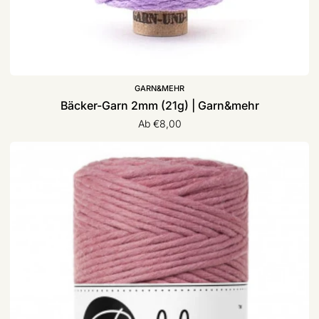
GARN&MEHR
Bäcker-Garn 2mm (21g) | Garn&mehr
Ab €8,00
Makramee
Garn
3MM
100M
(330g)
|
Bobbiny