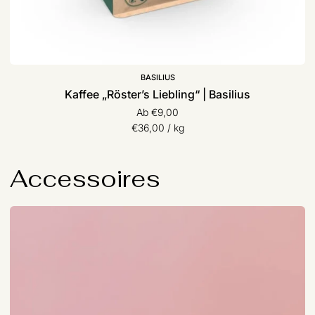
BASILIUS
Kaffee „Röster’s Liebling“ | Basilius
Ab €9,00
Stückpreis
pro
€36,00
/
kg
Accessoires
Geldbeutel
mit
Druckknopf
verschiedene
Motive
|