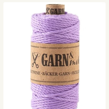
Bäcker-
Garn
2mm
(21g)
|
Garn&mehr