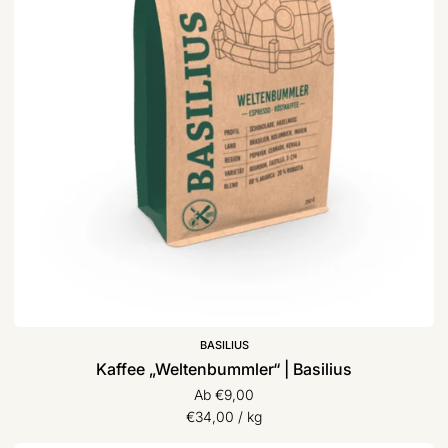
BASILIUS
Kaffee „Weltenbummler“ | Basilius
Ab €9,00
Stückpreis
pro
€34,00
/
kg