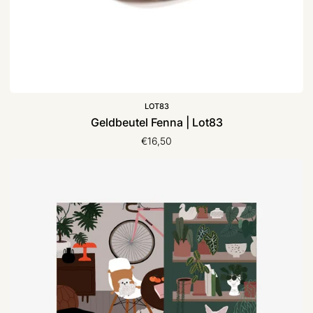
LOT83
Geldbeutel Fenna | Lot83
€16,50
Pin
Gold
|
typealive