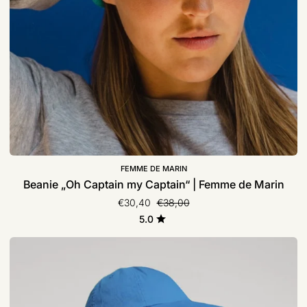
FEMME DE MARIN
Beanie „Oh Captain my Captain“ | Femme de Marin
Normaler Preis
€30,40
€38,00
5.0
Cap
-
Organic
Cotton