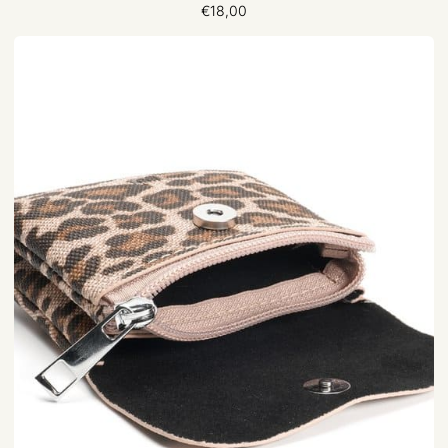
€18,00
Geldbeutel
Fenna
|
Lot83