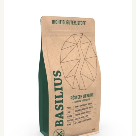
Kaffee
„Röster’s
Liebling“
|
Basilius