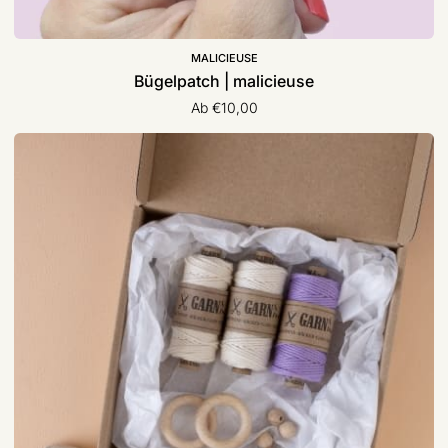
MALICIEUSE
Bügelpatch | malicieuse
Ab €10,00
DIY
-
Set
„Blumenampel“
Makramee
|
Garn&mehr