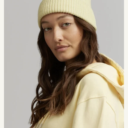
(Merino
Wolle)
|
Colorful
Standard