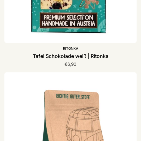
RITONKA
Tafel Schokolade weiß | Ritonka
€6,90
Kaffee
„Weltenbummler“
|
Basilius