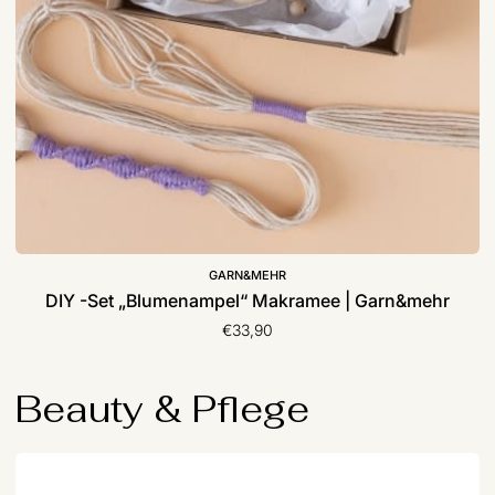
GARN&MEHR
DIY -Set „Blumenampel“ Makramee | Garn&mehr
€33,90
Beauty & Pflege
Seife
mit