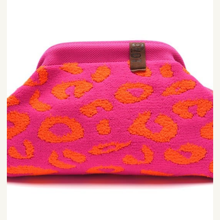
Emma
|
Lot83