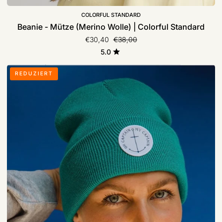
COLORFUL STANDARD
Beanie - Mütze (Merino Wolle) | Colorful Standard
Normaler Preis
€30,40
€38,00
5.0
Beanie
REDUZIERT
„Oh
Captain
my
Captain“
|
Femme
de
Marin