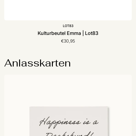
LOT83
Kulturbeutel Emma | Lot83
€30,95
Anlasskarten
Armband-
Karte
|
by
Vivi