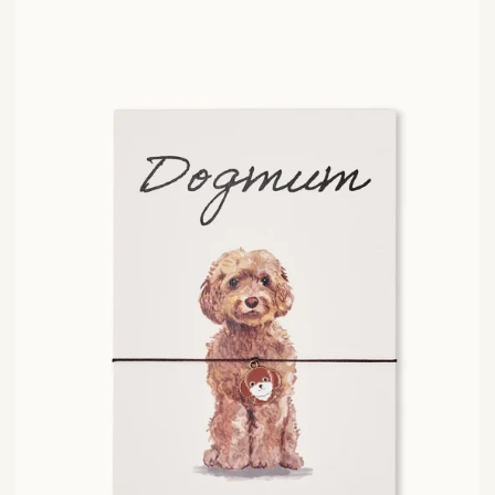
Armband-
Karte
„dogmum“
|
by
Vivi