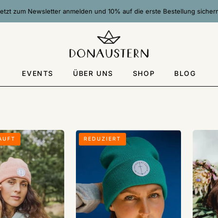
etzt zum Newsletter anmelden und 10% auf die erste Bestellung sicher
EVENTS
ÜBER UNS
SHOP
BLOG
Beanie
Cord
AUFT
REDUZIERT
„Oh
Cap
Captain
mit
my
Aufschr
Captain“
|
|
Femm
Femme
de