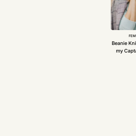
|
Femme
de
Marin
FEM
Beanie Kni
my Capta