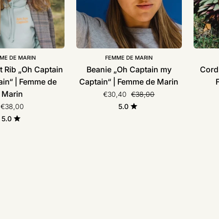
de
Marin
Marin
ME DE MARIN
FEMME DE MARIN
t Rib „Oh Captain
Beanie „Oh Captain my
Cord 
in“ | Femme de
Captain“ | Femme de Marin
Marin
Normaler Preis
€30,40
€38,00
5.0
€38,00
5.0