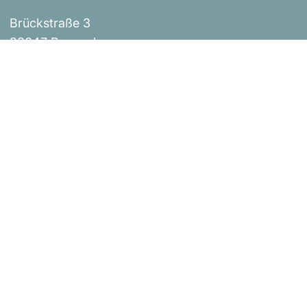
Brückstraße 3
93047 Regensburg
Events
Impressum
Über uns
AGB
Shop
Versandbestimmungen
Blog
Datenschutzerklärung
Widerrufsrichtlinie
Kontakt
Bestellung widerrufen
Urheberrecht © Donaustern Mit Herz & Hand 2026
|