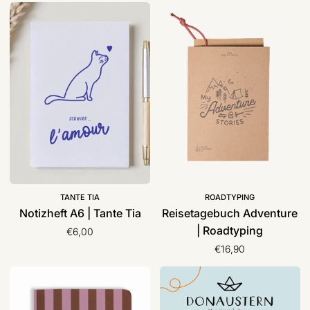
Notizheft
Reisetagebuch
A6
Adventure
|
|
Tante
Roadtyping
Tia
TANTE TIA
ROADTYPING
Notizheft A6 | Tante Tia
Reisetagebuch Adventure
| Roadtyping
€6,00
€16,90
Notizheft
Geschenkgutschein
A6
|