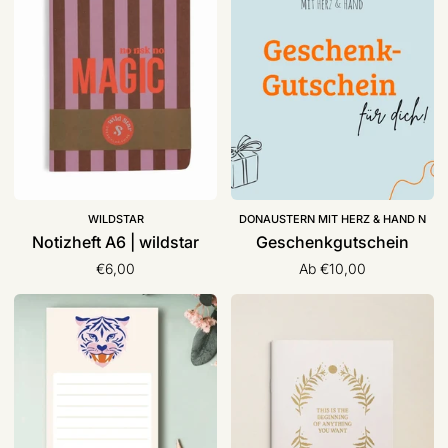
wildstar
WILDSTAR
DONAUSTERN MIT HERZ & HAND N
Notizheft A6 | wildstar
Geschenkgutschein
€6,00
Ab €10,00
Notizblock
Notiz-
|
Heft
Tante
A5
Tia
„this
is
the