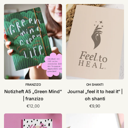
Notizheft
Journal
A5
„feel
„Green
it
Mind“
to
|
heal
franzizo
it“
|
oh
shanti
FRANZIZO
OH SHANTI
Notizheft A5 „Green Mind“
Journal „feel it to heal it“ |
| franzizo
oh shanti
€12,00
€9,90
Notizblock
Notizblock
To
A7