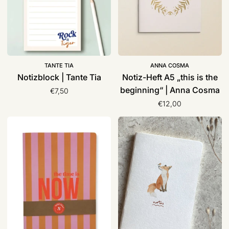
beginning“
|
Anna
Cosma
TANTE TIA
ANNA COSMA
Notizblock | Tante Tia
Notiz-Heft A5 „this is the
beginning“ | Anna Cosma
€7,50
€12,00
Notizheft
Notizheft
A5
A6
|
|
wildstar
tucan
y
limon