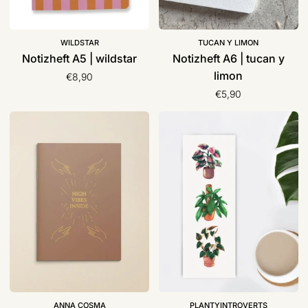
WILDSTAR
TUCAN Y LIMON
Notizheft A5 | wildstar
Notizheft A6 | tucan y
limon
€8,90
€5,90
Notiz-
Lesezeichen
Heft
„philodendron
A5
lover“,
„high
plantyintroverts
vibes
inside“
|
Anna
Cosma
ANNA COSMA
PLANTYINTROVERTS