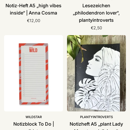
Notiz-Heft A5 „high vibes
Lesezeichen
inside“ | Anna Cosma
„philodendron lover“,
plantyintroverts
€12,00
€2,50
Notizblock
Notizheft
To
A5
Do
„plant
|
Lady
wildstar
Monstera
deliciosa“,
plantyintroverts
WILDSTAR
PLANTYINTROVERTS
Notizblock To Do |
Notizheft A5 „plant Lady