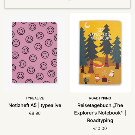
Notizheft
Reisetagebuch
A5
„The
|
Explorer‘s
typealive
Notebook‘‘
|
Roadtyping
TYPEALIVE
ROADTYPING
Notizheft A5 | typealive
Reisetagebuch „The
Explorer‘s Notebook‘‘ |
€8,90
Roadtyping
€10,00