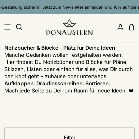
Direkt
llung sichern!
Jetzt zum Newsletter anmelden und 10% auf die erste Be
zum
Inhalt
Ei
Suchen
Mein
Accou
Notizbücher & Blöcke - Platz für Deine Ideen
Manche Gedanken wollen festgehalten werden.
Hier findest Du Notizbücher und Blöcke für Pläne,
Skizzen, Listen oder einfach für alles, was Dir durch
den Kopf geht – zuhause oder unterwegs.
Aufklappen. Drauflosschreiben. Sortieren.
Mach jede Seite zu Deinem Raum für neue Ideen. ❤️
Filter