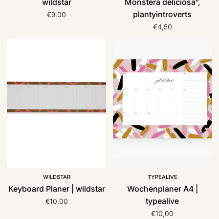
wildstar
Monstera deliciosa“,
plantyintroverts
€9,00
€4,50
Keyboard
Wochenplaner
Planer
A4
|
|
wildstar
typealive
WILDSTAR
TYPEALIVE
Keyboard Planer | wildstar
Wochenplaner A4 |
typealive
€10,00
€10,00