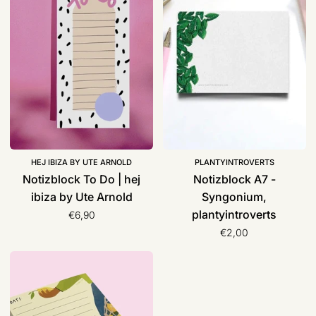
Do
-
|
Syngonium,
hej
plantyintroverts
ibiza
by
Ute
Arnold
HEJ IBIZA BY UTE ARNOLD
PLANTYINTROVERTS
Notizblock To Do | hej
Notizblock A7 -
ibiza by Ute Arnold
Syngonium,
plantyintroverts
€6,90
€2,00
Notizblock
„Tadaaa“
|
franzizo