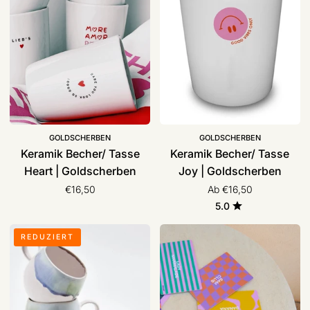
Heart
Joy
|
|
Goldscherben
Goldscherben
GOLDSCHERBEN
GOLDSCHERBEN
Keramik Becher/ Tasse
Keramik Becher/ Tasse
Heart | Goldscherben
Joy | Goldscherben
€16,50
Ab €16,50
5.0
Keramik
Frühstücksbrettchen
REDUZIERT
Tassen
|
„Douro“
MAMF
|
egg