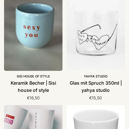
Becher
mit
|
Spruch
Sisi
350ml
house
|
of
yahya
style
studio
SISI HOUSE OF STYLE
YAHYA STUDIO
Keramik Becher | Sisi
Glas mit Spruch 350ml |
house of style
yahya studio
€16,50
€15,50
Keramik
Keramik
Becher/
Becher/
Tasse
Tasse