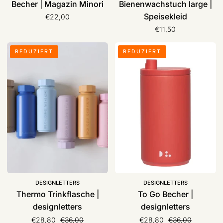
Becher | Magazin Minori
Bienenwachstuch large |
Speisekleid
€22,00
€11,50
Thermo
To
REDUZIERT
REDUZIERT
Trinkflasche
Go
|
Becher
designletters
|
designletters
DESIGNLETTERS
DESIGNLETTERS
Thermo Trinkflasche |
To Go Becher |
designletters
designletters
Normaler Preis
Normaler Preis
€28,80
€36,00
€28,80
€36,00