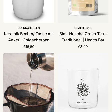
|
Health
Bar
GOLDSCHERBEN
HEALTH BAR
Keramik Becher/ Tasse mit
Bio - Hojicha Green Tea -
Anker | Goldscherben
Traditional | Health Bar
€15,50
€8,00
Wiederverwendbarer
Glas
Kaffeefilter
mit
|
Spruch
Pandoo
500ml
|
yahya
studio