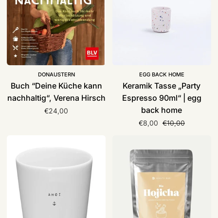
Verena
|
Hirsch
egg
back
home
DONAUSTERN
EGG BACK HOME
Buch “Deine Küche kann
Keramik Tasse „Party
nachhaltig“, Verena Hirsch
Espresso 90ml“ | egg
back home
€24,00
Normaler Preis
€8,00
€10,00
Keramik
Bio
Becher/
-
Tasse
Hojicha
mit
Green
Anker
Tea
|
-
Goldscherben
Traditional