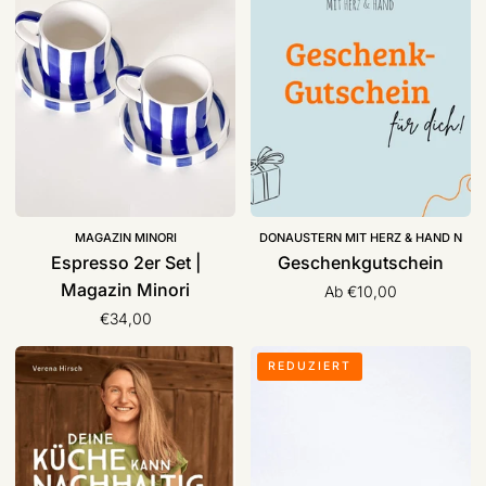
|
Magazin
Minori
MAGAZIN MINORI
DONAUSTERN MIT HERZ & HAND N
Espresso 2er Set |
Geschenkgutschein
Magazin Minori
Ab €10,00
€34,00
Buch
Keramik
REDUZIERT
“Deine
Tasse
Küche
„Party
kann
Espresso
nachhaltig“,
90ml“