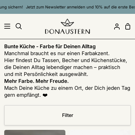
Direkt
n!
Jetzt zum Newsletter anmelden und 10% auf die erste Bestellung si
zum
Inhalt
Ei
Suchen
Mein
Accou
Bunte Küche - Farbe für Deinen Alltag
Manchmal braucht es nur einen Farbakzent.
Hier findest Du Tassen, Becher und Küchenstücke,
die Deinen Alltag lebendiger machen – praktisch
und mit Persönlichkeit ausgewählt.
Mehr Farbe. Mehr Freude.
Mach Deine Küche zu einem Ort, der Dich jeden Tag
gern empfängt. ❤️
Filter
Keramik
Glas