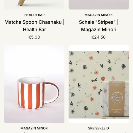
HEALTH BAR
MAGAZIN MINORI
Matcha Spoon Chashaku |
Schale "Stripes" |
Health Bar
Magazin Minori
€5,00
€24,50
Becher
Bienenwachstuch
|
large
Magazin
|
Minori
Speisekleid
MAGAZIN MINORI
SPEISEKLEID