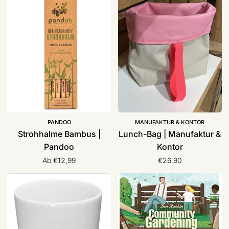
|
|
Pandoo
Manufaktur
&
Kontor
PANDOO
MANUFAKTUR & KONTOR
Strohhalme Bambus |
Lunch-Bag | Manufaktur &
Pandoo
Kontor
Ab €12,99
€26,90
Keramik
Buch
Becher/
„Community
Tasse
Gardening“
„Stern“