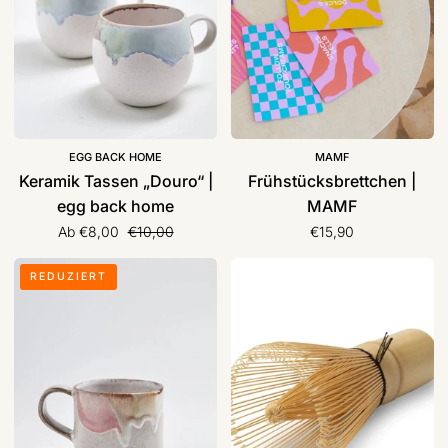
back
home
EGG BACK HOME
MAMF
Keramik Tassen „Douro“ |
Frühstücksbrettchen |
egg back home
MAMF
Normaler Preis
Ab €8,00
€10,00
€15,90
Keramik
Matcha
REDUZIERT
Tasse
Besen
„Melting
CHASEN
Ice
aus
Cream“
weißem
|
Bambus
egg
|
back
matchapassion