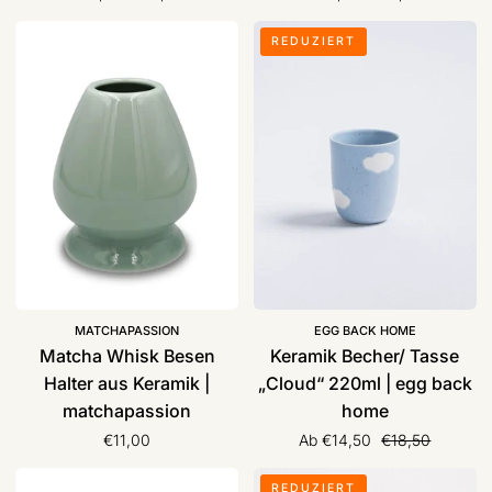
Matcha
Keramik
REDUZIERT
Whisk
Becher/
Besen
Tasse
Halter
„Cloud“
aus
220ml
Keramik
|
|
egg
matchapassion
back
home
MATCHAPASSION
EGG BACK HOME
Matcha Whisk Besen
Keramik Becher/ Tasse
Halter aus Keramik |
„Cloud“ 220ml | egg back
matchapassion
home
Normaler Preis
€11,00
Ab €14,50
€18,50
Kokosnuss-
Espresso
REDUZIERT