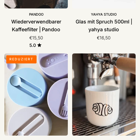
PANDOO
YAHYA STUDIO
Wiederverwendbarer
Glas mit Spruch 500ml |
Kaffeefilter | Pandoo
yahya studio
€15,50
€16,50
5.0
Travel
Becher
REDUZIERT
Thermo
Franzbrötchen
Lunch
|
Box
Frau
|
Hansen
designletters