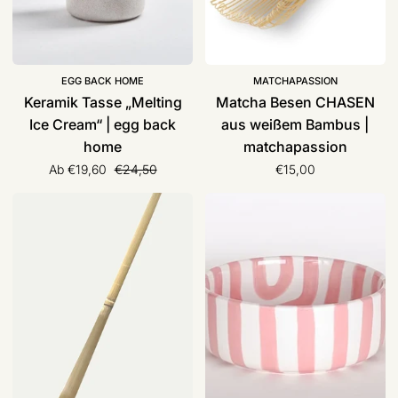
home
EGG BACK HOME
MATCHAPASSION
Keramik Tasse „Melting
Matcha Besen CHASEN
Ice Cream“ | egg back
aus weißem Bambus |
home
matchapassion
Normaler Preis
Ab €19,60
€24,50
€15,00
Matcha
Schale
Spoon
"Stripes"
Chashaku
|
|
Magazin
Health
Minori
Bar