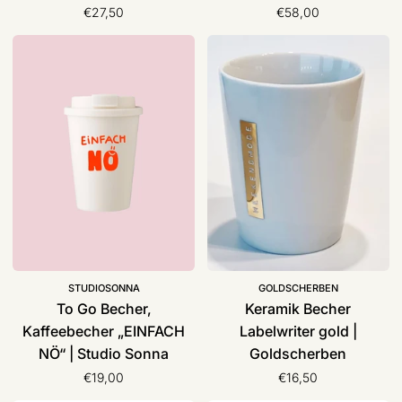
€27,50
€58,00
To
Keramik
Go
Becher
Becher,
Labelwriter
Kaffeebecher
gold
„EINFACH
|
NÖ“
Goldscherben
|
Studio
Sonna
STUDIOSONNA
GOLDSCHERBEN
To Go Becher,
Keramik Becher
Kaffeebecher „EINFACH
Labelwriter gold |
NÖ“ | Studio Sonna
Goldscherben
€19,00
€16,50