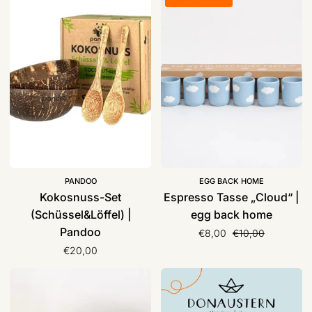
Set
Tasse
(Schüssel&Löffel)
„Cloud“
|
|
Pandoo
egg
back
home
PANDOO
EGG BACK HOME
Kokosnuss-Set
Espresso Tasse „Cloud“ |
(Schüssel&Löffel) |
egg back home
Pandoo
Normaler Preis
€8,00
€10,00
€20,00
Espresso
Geschenkgutschein
2er
Set