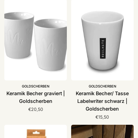
Keramik
Keramik
Becher
Becher/
graviert
Tasse
|
Labelwriter
Goldscherben
schwarz
|
Goldscherben
GOLDSCHERBEN
GOLDSCHERBEN
Keramik Becher graviert |
Keramik Becher/ Tasse
Goldscherben
Labelwriter schwarz |
Goldscherben
€20,50
€15,50
Strohhalme
Lunch-
Bambus
Bag