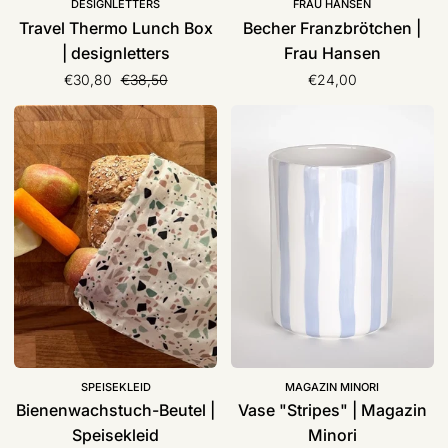
DESIGNLETTERS
FRAU HANSEN
Travel Thermo Lunch Box
Becher Franzbrötchen |
| designletters
Frau Hansen
Normaler Preis
€30,80
€38,50
€24,00
Bienenwachstuch-
Vase
Beutel
"Stripes"
|
|
Speisekleid
Magazin
Minori
SPEISEKLEID
MAGAZIN MINORI
Bienenwachstuch-Beutel |
Vase "Stripes" | Magazin
Speisekleid
Minori