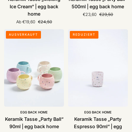
Ice Cream“ | egg back
500ml | egg back home
home
Normaler Preis
€23,60
€29,50
Normaler Preis
Ab €19,60
€24,50
Keramik
Keramik
AUSVERKAUFT
REDUZIERT
Tasse
Tasse
„Party
„Party
Ball“
Espresso
90ml
90ml“
|
|
egg
egg
back
back
home
home
EGG BACK HOME
EGG BACK HOME
Keramik Tasse „Party Ball“
Keramik Tasse „Party
90ml | egg back home
Espresso 90ml“ | egg