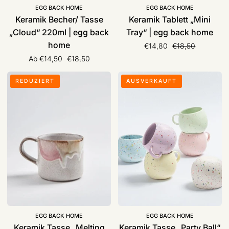
EGG BACK HOME
EGG BACK HOME
Keramik Becher/ Tasse
Keramik Tablett „Mini
„Cloud“ 220ml | egg back
Tray“ | egg back home
home
Normaler Preis
€14,80
€18,50
Normaler Preis
Ab €14,50
€18,50
Keramik
Keramik
REDUZIERT
AUSVERKAUFT
Tasse
Tasse
„Melting
„Party
Ice
Ball“
Cream“
500ml
|
|
egg
egg
back
back
home
home
EGG BACK HOME
EGG BACK HOME
Keramik Tasse „Melting
Keramik Tasse „Party Ball“