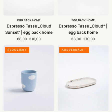
EGG BACK HOME
EGG BACK HOME
Espresso Tasse „Cloud
Espresso Tasse „Cloud“ |
Sunset“ | egg back home
egg back home
Normaler Preis
Normaler Preis
€8,00
€10,00
€8,00
€10,00
Keramik
Keramik
REDUZIERT
AUSVERKAUFT
Becher/
Tablett
Tasse
„Mini
„Cloud“
Tray“
220ml
|
|
egg
egg
back
back
home
home