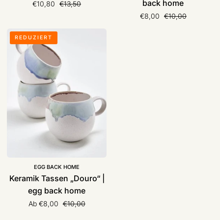
back home
Normaler Preis
€10,80
€13,50
Normaler Preis
€8,00
€10,00
Keramik
REDUZIERT
Tassen
„Douro“
|
egg
back
home
EGG BACK HOME
Keramik Tassen „Douro“ |
egg back home
Normaler Preis
Ab €8,00
€10,00