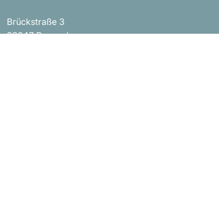
Brückstraße 3
93047 Regensburg
Events
Impressum
Über uns
AGB
Shop
Versandbestimmungen
Blog
Datenschutzerklärung
Widerrufsrichtlinie
Kontakt
Bestellung widerrufen
Urheberrecht © Donaustern Mit Herz & Hand 2026
|