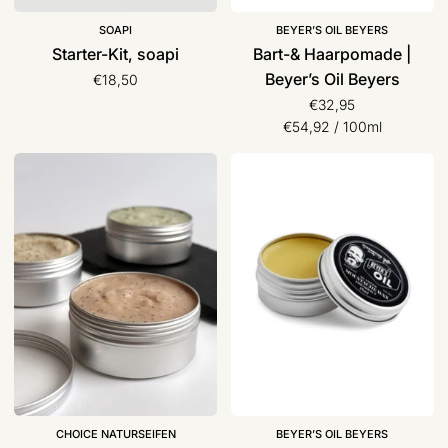
SOAPI
BEYER’S OIL BEYERS
Starter-Kit, soapi
Bart-& Haarpomade |
Beyer’s Oil Beyers
€18,50
€32,95
Stückpreis
pro
€54,92
/
100ml
Körper-
Moustache
Peeling
Wax
Sugar
|
Scrub,
Beyer‘s
Choice
Oil
Naturseifen
CHOICE NATURSEIFEN
BEYER’S OIL BEYERS