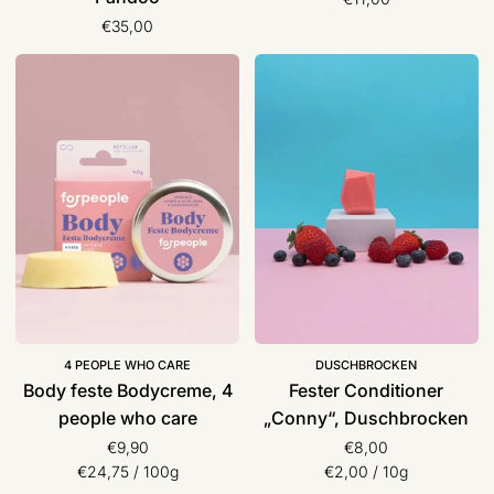
€35,00
Body
Fester
feste
Conditioner
Bodycreme,
„Conny“,
4
Duschbrocken
people
who
care
4 PEOPLE WHO CARE
DUSCHBROCKEN
Body feste Bodycreme, 4
Fester Conditioner
people who care
„Conny“, Duschbrocken
€9,90
€8,00
Stückpreis
pro
Stückpreis
pro
€24,75
/
100g
€2,00
/
10g