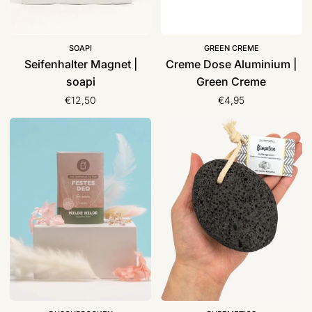
SOAPI
GREEN CREME
Seifenhalter Magnet |
Creme Dose Aluminium |
soapi
Green Creme
€12,50
€4,95
Festes
Bimsstein
Deo
|
|
Puremetics
Duschbrocken