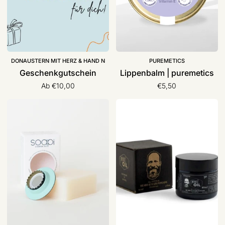
DONAUSTERN MIT HERZ & HAND N
PUREMETICS
Geschenkgutschein
Lippenbalm | puremetics
Ab €10,00
€5,50
Starter-
Bart-
Kit,
&
soapi
Haarpomade
|
Beyer’s
Oil
Beyers