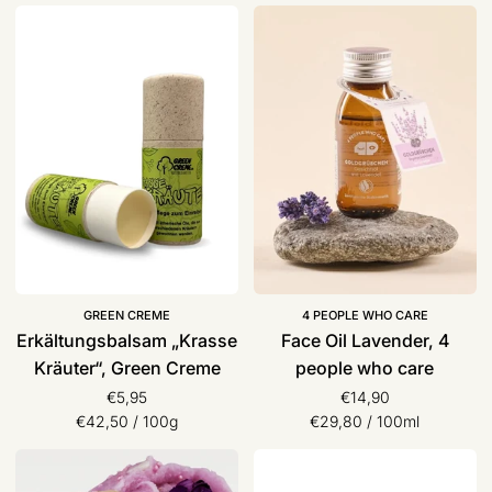
Erkältungsbalsam
Face
„Krasse
Oil
Kräuter“,
Lavender,
Green
4
Creme
people
who
care
GREEN CREME
4 PEOPLE WHO CARE
Erkältungsbalsam „Krasse
Face Oil Lavender, 4
Kräuter“, Green Creme
people who care
€5,95
€14,90
Stückpreis
pro
Stückpreis
pro
€42,50
/
100g
€29,80
/
100ml
Badebombe,
After
Puremetics
Shave