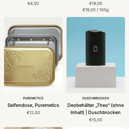
€4,50
€19,00
Stückpreis
pro
€19,00
/
100g
Seifendose,
Deobehälter
Puremetics
„Theo“
(ohne
Inhalt)
|
Duschbrocken
PUREMETICS
DUSCHBROCKEN
Seifendose, Puremetics
Deobehälter „Theo“ (ohne
Inhalt) | Duschbrocken
€12,00
€15,00