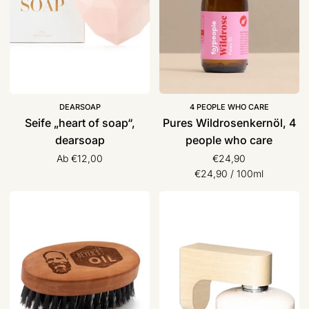
care
DEARSOAP
4 PEOPLE WHO CARE
Seife „heart of soap“,
Pures Wildrosenkernöl, 4
dearsoap
people who care
Ab €12,00
€24,90
Stückpreis
pro
€24,90
/
100ml
Bartbürste
Seifenhalter
groß
|
|
Lumenqi
Beyer‘s
Oil
Beyers