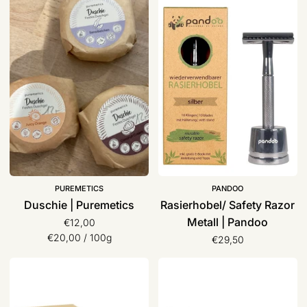
Duschie
Rasierhobel/
|
Safety
Puremetics
Razor
Metall
|
Pandoo
PUREMETICS
PANDOO
Duschie | Puremetics
Rasierhobel/ Safety Razor
Metall | Pandoo
€12,00
Stückpreis
pro
€20,00
/
100g
€29,50
Bartseife
Meersalz-
Eisenkraut
Seife,
|
dearsoap