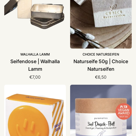
Naturseifen
WALHALLA LAMM
CHOICE NATURSEIFEN
Seifendose | Walhalla
Naturseife 50g | Choice
Lamm
Naturseifen
€7,00
€6,50
Joy-
3in1
Seife
Dusch-
„the
Fluffs
happy
|
soap“,
Puremetics
dearsoap