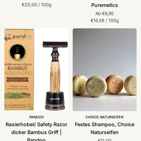
Stückpreis
pro
€20,00
/
100g
Puremetics
Ab €9,95
Stückpreis
pro
€16,58
/
100g
Rasierhobel/
Festes
Safety
Shampoo,
Razor
Choice
dicker
Naturseifen
Bambus
Griff
|
Pandoo
PANDOO
CHOICE NATURSEIFEN
Rasierhobel/ Safety Razor
Festes Shampoo, Choice
dicker Bambus Griff |
Naturseifen
Pandoo
€11,00