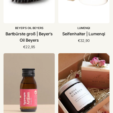
BEYER’S OIL BEYERS
LUMENQI
Bartbürste groß | Beyer‘s
Seifenhalter | Lumenqi
Oil Beyers
€32,90
€22,95
Pures
Geschenkset,
Arganöl,
Choice
4
Naturseifen
people
who
care