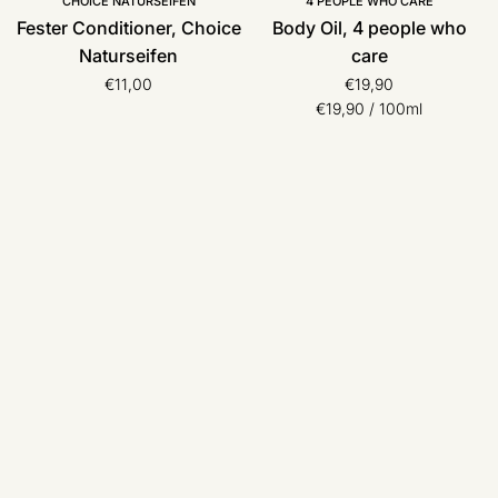
CHOICE NATURSEIFEN
4 PEOPLE WHO CARE
Fester Conditioner, Choice
Body Oil, 4 people who
Naturseifen
care
€11,00
€19,90
Stückpreis
pro
€19,90
/
100ml