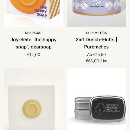
DEARSOAP
PUREMETICS
Joy-Seife „the happy
3in1 Dusch-Fluffs |
soap“, dearsoap
Puremetics
€12,00
Ab €15,50
Stückpreis
pro
€66,00
/
kg
Seifenhalter
Creme
Magnet
Dose
|
Aluminium
soapi
|
Green
Creme