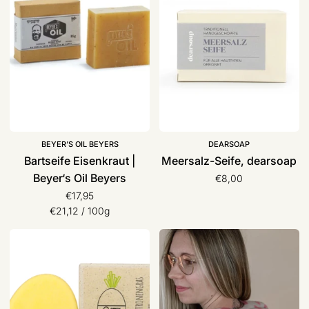
Beyer‘s
Oil
Beyers
BEYER’S OIL BEYERS
DEARSOAP
Bartseife Eisenkraut |
Meersalz-Seife, dearsoap
Beyer‘s Oil Beyers
€8,00
€17,95
Stückpreis
pro
€21,12
/
100g
Feste
Nackenkissen
Handcreme
|
|
Tochter
Green
von
Creme
Walter