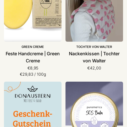
GREEN CREME
TOCHTER VON WALTER
Feste Handcreme | Green
Nackenkissen | Tochter
Creme
von Walter
€8,95
€42,00
Stückpreis
pro
€29,83
/
100g
Geschenkgutschein
Lippenbalm
|
puremetics