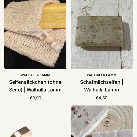
Seife)
Walhalla
|
Lamm
Walhalla
Lamm
WALHALLA LAMM
WALHALLA LAMM
Seifensäckchen (ohne
Schafmilchseifen |
Seife) | Walhalla Lamm
Walhalla Lamm
€3,90
€4,50
Seifendose
Naturseife
|
50g
Walhalla
|
Lamm
Choice