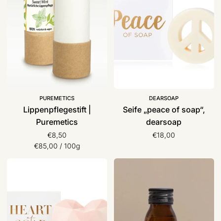
soap“,
dearsoap
PUREMETICS
DEARSOAP
Lippenpflegestift |
Seife „peace of soap“,
Puremetics
dearsoap
€8,50
€18,00
Stückpreis
pro
€85,00
/
100g
Seife
Pures
„heart
Wildrosenkernöl,
of
4
soap“,
people
dearsoap
who