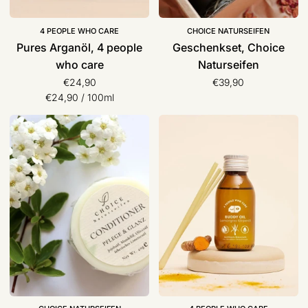
4 PEOPLE WHO CARE
CHOICE NATURSEIFEN
Pures Arganöl, 4 people
Geschenkset, Choice
who care
Naturseifen
€24,90
€39,90
Stückpreis
pro
€24,90
/
100ml
Fester
Body
Conditioner,
Oil,
Choice
4
Naturseifen
people
who
care