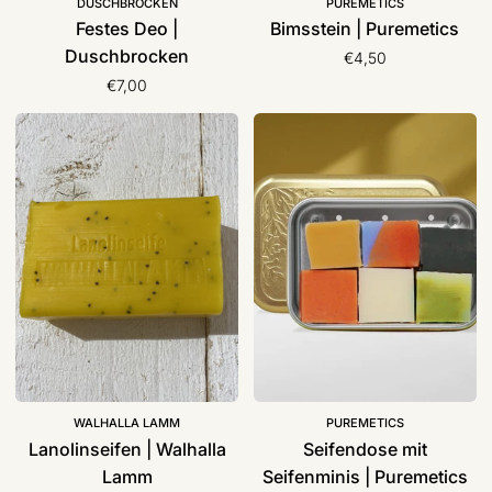
DUSCHBROCKEN
PUREMETICS
Festes Deo |
Bimsstein | Puremetics
Duschbrocken
€4,50
€7,00
Lanolinseifen
Seifendose
|
mit
Walhalla
Seifenminis
Lamm
|
Puremetics
WALHALLA LAMM
PUREMETICS
Lanolinseifen | Walhalla
Seifendose mit
Lamm
Seifenminis | Puremetics