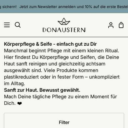
Direkt
ern!
Jetzt zum Newsletter anmelden und 10% auf die erste Bestellung 
zum
Inhalt
Ei
Suchen
Mein
Accou
Körperpflege & Seife - einfach gut zu Dir
Manchmal beginnt Pflege mit einem kleinen Ritual.
Hier findest Du Körperpflege und Seifen, die Deine
Haut sanft reinigen und gleichzeitig achtsam
ausgewählt sind. Viele Produkte kommen
plastikreduziert oder in fester Form – unkompliziert
im Alltag.
Sanft zur Haut. Bewusst gewählt.
Mach Deine tägliche Pflege zu einem Moment für
Dich. ❤️
Filter