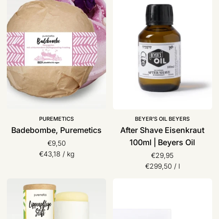
Eisenkraut
100ml
|
Beyers
Oil
PUREMETICS
BEYER’S OIL BEYERS
Badebombe, Puremetics
After Shave Eisenkraut
100ml | Beyers Oil
€9,50
Stückpreis
pro
€43,18
/
kg
€29,95
Stückpreis
pro
€299,50
/
l
Lippenpflegestift
Seife
|
„peace
Puremetics
of