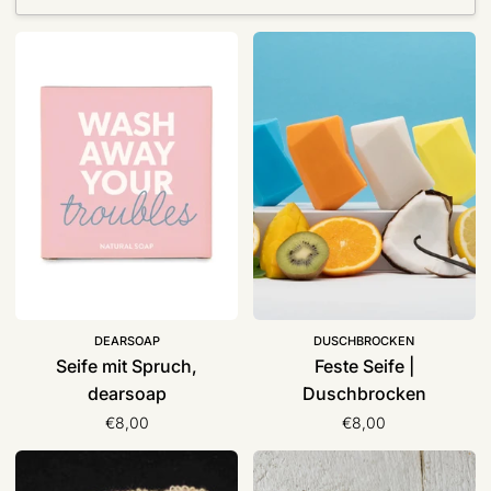
Seife
Feste
mit
Seife
Spruch,
|
dearsoap
Duschbrocken
DEARSOAP
DUSCHBROCKEN
Seife mit Spruch,
Feste Seife |
dearsoap
Duschbrocken
€8,00
€8,00
Seifensäckchen
Schafmilchseifen
(ohne
|