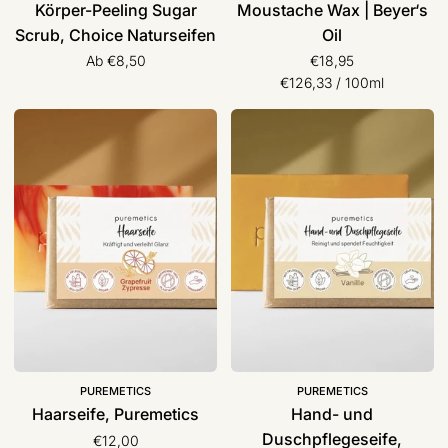
Körper-Peeling Sugar
Moustache Wax | Beyer‘s
Scrub, Choice Naturseifen
Oil
Ab €8,50
€18,95
Stückpreis
pro
€126,33
/
100ml
Haarseife,
Hand-
Puremetics
und
Duschpflegeseife,
Puremetics
PUREMETICS
PUREMETICS
Haarseife, Puremetics
Hand- und
Duschpflegeseife,
€12,00