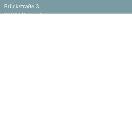
Brückstraße 3
93047 Regensburg
Events
Impressum
Über uns
AGB
Shop
Versandbestimmungen
Blog
Datenschutzerklärung
Widerrufsrichtlinie
Kontakt
Bestellung widerrufen
Urheberrecht © Donaustern Mit Herz & Hand 2026
|