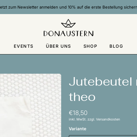
etzt zum Newsletter anmelden und 10% auf die erste Bestellung sicher
EVENTS
ÜBER UNS
SHOP
BLOG
Jutebeutel m
theo
€18,50
inkl. MwSt. zzgl. Versandkosten
Variante