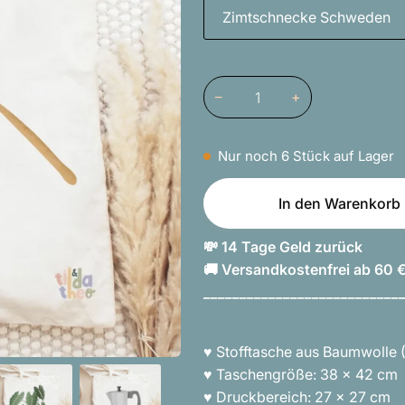
Zimtschnecke Schweden
−
+
Nur noch
6
Stück auf Lager
In den Warenkorb
💸 14 Tage Geld zurück
🚚 Versandkostenfrei ab 60 
___________________________
♥︎
Stofftasche aus Baumwolle 
♥︎
Taschengröße: 38 x 42 cm
♥︎
Druckbereich: 27 x 27 cm