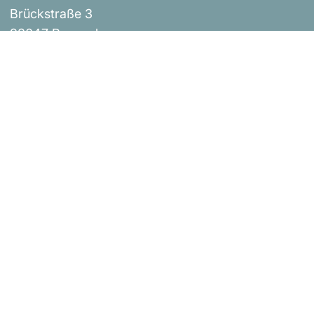
Brückstraße 3
93047 Regensburg
Events
Impressum
Über uns
AGB
Shop
Versandbestimmungen
Blog
Datenschutzerklärung
Widerrufsrichtlinie
Kontakt
Bestellung widerrufen
Urheberrecht © Donaustern Mit Herz & Hand 2026
|