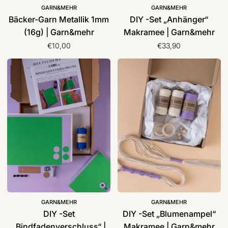
GARN&MEHR
GARN&MEHR
Bäcker-Garn Metallik 1mm
DIY -Set „Anhänger“
(16g) | Garn&mehr
Makramee | Garn&mehr
€10,00
€33,90
DIY
DIY
-
-
Set
Set
„Bindfadenverschluss“
„Blumenampel“
|
Makramee
Garn&mehr
|
Garn&mehr
GARN&MEHR
GARN&MEHR
DIY -Set
DIY -Set „Blumenampel“
„Bindfadenverschluss“ |
Makramee | Garn&mehr