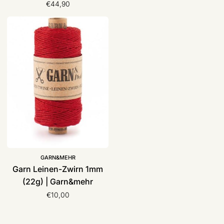
€44,90
Garn
Leinen-
Zwirn
1mm
(22g)
|
Garn&mehr
GARN&MEHR
Garn Leinen-Zwirn 1mm
(22g) | Garn&mehr
€10,00