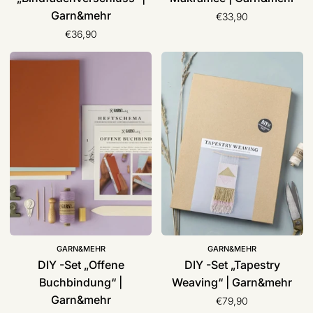
Garn&mehr
€33,90
€36,90
DIY
DIY
-
-
Set
Set
„Offene
„Tapestry
Buchbindung“
Weaving“
|
|
Garn&mehr
Garn&mehr
GARN&MEHR
GARN&MEHR
DIY -Set „Offene
DIY -Set „Tapestry
Buchbindung“ |
Weaving“ | Garn&mehr
Garn&mehr
€79,90