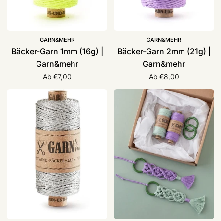
GARN&MEHR
GARN&MEHR
Bäcker-Garn 1mm (16g) |
Bäcker-Garn 2mm (21g) |
Garn&mehr
Garn&mehr
Ab €7,00
Ab €8,00
Bäcker-
DIY
Garn
-
Metallik
Set
1mm
„Anhänger“
(16g)
Makramee
|
|
Garn&mehr
Garn&mehr