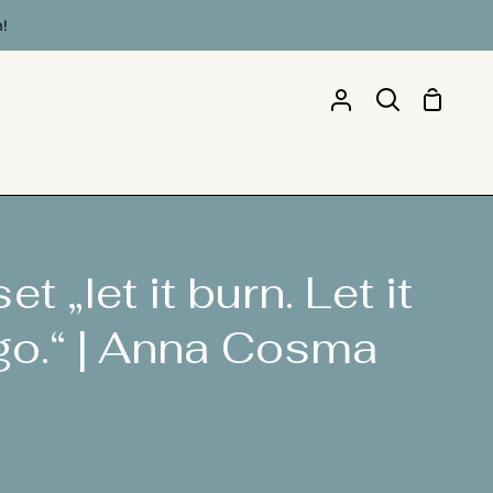
n!
Einkau
Mein
Suchen
Account
 „let it burn. Let it
t go.“ | Anna Cosma