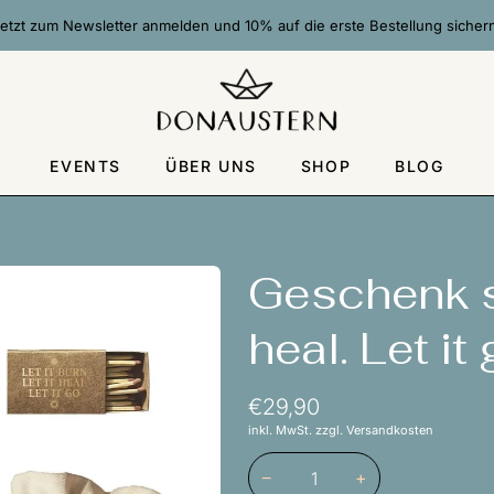
etzt zum Newsletter anmelden und 10% auf die erste Bestellung sicher
EVENTS
ÜBER UNS
SHOP
BLOG
Geschenk set
heal. Let i
€29,90
inkl. MwSt. zzgl. Versandkosten
−
+