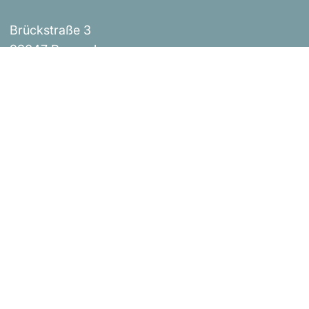
Brückstraße 3
93047 Regensburg
Events
Impressum
Über uns
AGB
Shop
Versandbestimmungen
Blog
Datenschutzerklärung
Widerrufsrichtlinie
Kontakt
Bestellung widerrufen
Urheberrecht © Donaustern Mit Herz & Hand 2026
|