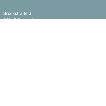
Brückstraße 3
93047 Regensburg
Events
Impressum
Über uns
AGB
Shop
Versandbestimmungen
Blog
Datenschutzerklärung
Widerrufsrichtlinie
Kontakt
Bestellung widerrufen
Urheberrecht © Donaustern Mit Herz & Hand 2026
|