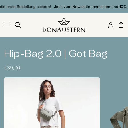
Direkt
 erste Bestellung sichern!
Jetzt zum Newsletter anmelden und 10% auf 
zum
Inhalt
Ei
Suchen
Mein
Accou
Hip-Bag 2.0 | Got Bag
€39,00