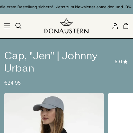
Direkt
 erste Bestellung sichern!
Jetzt zum Newsletter anmelden und 10% auf
zum
Inhalt
Ei
Suchen
Mein
Accou
Cap, "Jen" | Johnny
5.0
Urban
€24,95