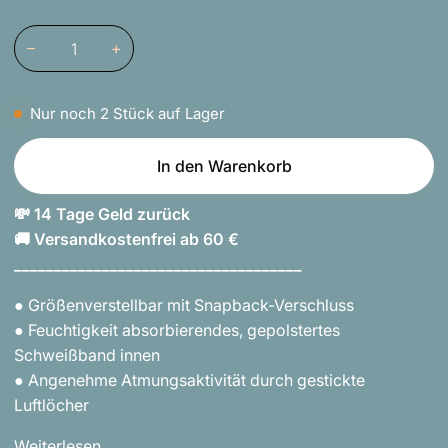
Dunkelgrau
Variante
nicht
nicht
nicht
nicht
ausverkauft
verfügbar
verfügbar
verfügbar
verfügbar
oder
nicht
−
+
verfügbar
Nur noch
2
Stück auf Lager
In den Warenkorb
💸 14 Tage Geld zurück
🚚 Versandkostenfrei ab 60 €
____________________________________
● Größenverstellbar mit Snapback-Verschluss
● Feuchtigkeit absorbierendes, gepolstertes
Schweißband innen
● Angenehme Atmungsaktivität durch gestickte
Luftlöcher
Weiterlesen