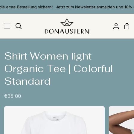
Direkt
 erste Bestellung sichern!
Jetzt zum Newsletter anmelden und 10% auf 
zum
Inhalt
Ei
Suchen
Mein
Accou
Shirt Women light
Organic Tee | Colorful
Standard
€35,00