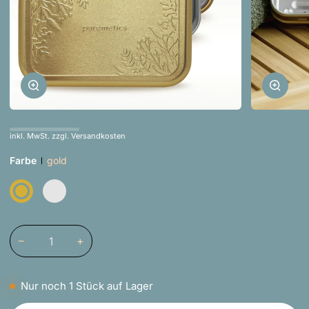
Zoomen
Zoom
inkl. MwSt. zzgl. Versandkosten
Farbe
gold
gold
Variante
silber
Variante
ausverkauft
ausverkauft
oder
oder
nicht
nicht
verfügbar
verfügbar
−
+
Nur noch
1
Stück auf Lager