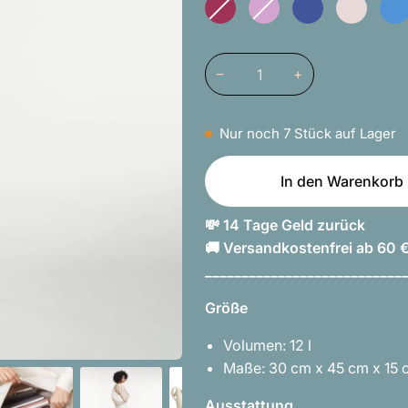
verfügbar
verfügbar
verfügbar
verfügbar
verf
Kraken
ausverkauft
ausverkauft
Deep
ausverkauft
Foam
ausverkauft
ausv
oder
oder
Ocean
oder
oder
oder
nicht
nicht
nicht
nicht
nich
verfügbar
verfügbar
verfügbar
verfügbar
verf
−
+
Nur noch
7
Stück auf Lager
In den Warenkorb
💸 14 Tage Geld zurück
🚚 Versandkostenfrei ab 60 
___________________________
Größe
Volumen: 12 l
Maße: 30 cm x 45 cm x 15 c
Ausstattung