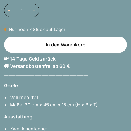
verfügbar
verfügbar
verfügbar
verfügbar
verfügbar
−
+
Nur noch
7
Stück auf Lager
In den Warenkorb
💸 14 Tage Geld zurück
🚚 Versandkostenfrei ab 60 €
____________________________________
Größe
Volumen: 12 l
Maße: 30 cm x 45 cm x 15 cm (H x B x T)
Ausstattung
Zwei Innenfächer