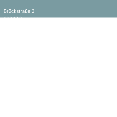
Brückstraße 3
93047 Regensburg
Events
Impressum
Über uns
AGB
Shop
Versandbestimmungen
Blog
Datenschutzerklärung
Widerrufsrichtlinie
Kontakt
Bestellung widerrufen
Urheberrecht © Donaustern Mit Herz & Hand 2026
|