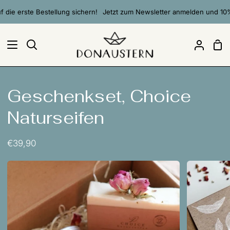
Direkt
ie erste Bestellung sichern!
Jetzt zum Newsletter anmelden und 10% au
zum
Inhalt
Ei
Suchen
Mein
Accou
Geschenkset, Choice
Naturseifen
€39,90