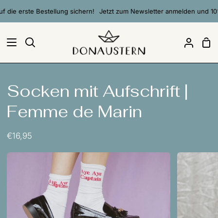
Direkt
ie erste Bestellung sichern!
Jetzt zum Newsletter anmelden und 10% a
zum
Inhalt
Ei
Suchen
Mein
Accou
Socken mit Aufschrift |
Femme de Marin
€16,95