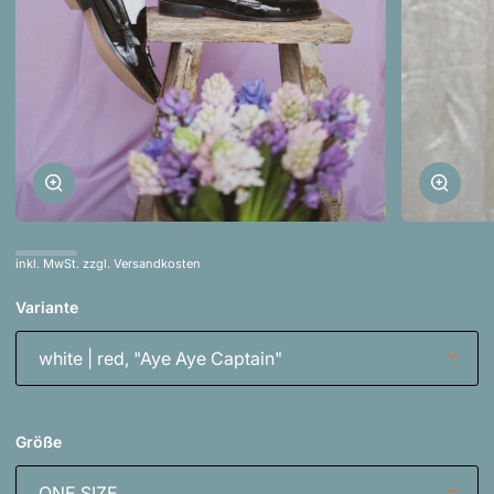
Zoomen
Zoom
inkl. MwSt. zzgl. Versandkosten
Variante
white | red, "Aye Aye Captain"
Größe
ONE SIZE