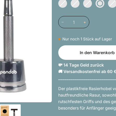
Silber
Variante
Roségold
Variante
Grün
Variante
Dunkel
Variante
Sch
Vari
ausverkauft
ausverkauft
ausverkauft
Rot
ausverkauft
ausv
oder
oder
oder
oder
oder
nicht
nicht
nicht
nicht
nich
verfügbar
verfügbar
verfügbar
verfügbar
verf
−
+
Nur noch
1
Stück auf Lager
In den Warenkorb
💸 14 Tage Geld zurück
🚚 Versandkostenfrei ab 60 
___________________________
Der plastikfreie Rasierhobel 
hautfreundliche Rasur, sowohl
rutschfesten Griffs und des g
besonders für Anfänger geeig