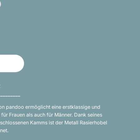
warz
ante
erkauft
t
ügbar
€
_________
von pandoo ermöglicht eine erstklassige und
 für Frauen als auch für Männer. Dank seines
eschlossenen Kamms ist der Metall Rasierhobel
net.