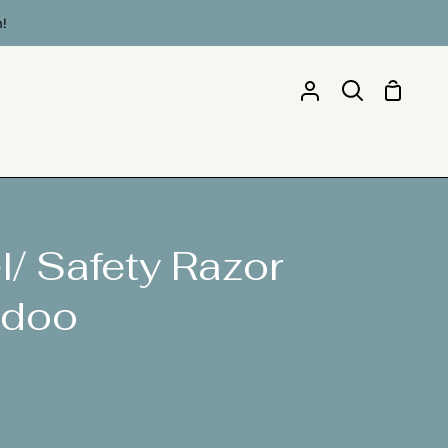
n!
Einkau
Mein
Suchen
Account
l/ Safety Razor
ndoo