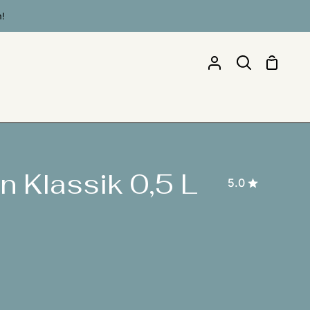
n!
Einkau
Mein
Suchen
Account
n Klassik 0,5 L
5.0