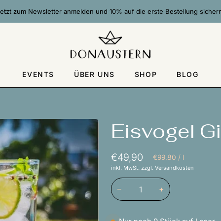
etzt zum Newsletter anmelden und 10% auf die erste Bestellung sicher
EVENTS
ÜBER UNS
SHOP
BLOG
Eisvogel Gi
€49,90
Stückpreis
pro
€99,80
/
l
inkl. MwSt. zzgl. Versandkosten
−
+