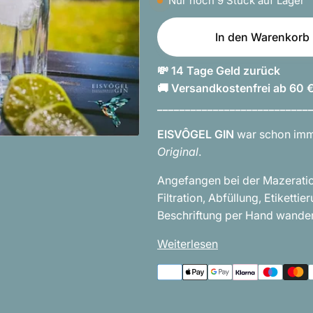
Nur noch
9
Stück auf Lager
In den Warenkorb
💸 14 Tage Geld zurück
🚚 Versandkostenfrei ab 60 
___________________________
EISVÔGEL GIN
war schon imme
Original
.
Angefangen bei der Mazeration
Filtration, Abfüllung, Etiket
Beschriftung per Hand wander
Weiterlesen